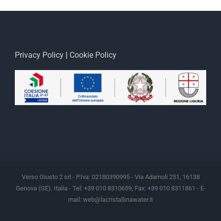
Privacy Policy
|
Cookie Policy
Verso Giusto 2 srl - P.Iva: 02180390995 - Via Adamoli 251, 16138
Genova (GE), Italia - Tel: +39 010 8310659, Fax: +39 010 8311861 - E-
mail:
web@lacristallinawater.it