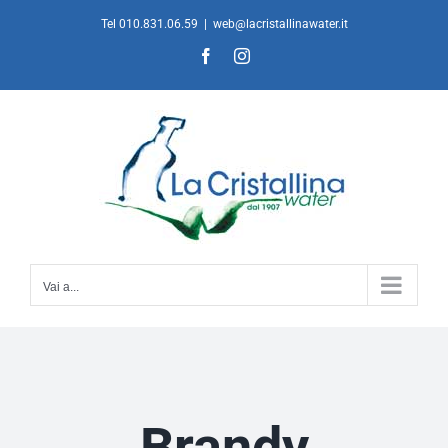
Salta
Tel 010.831.06.59
|
web@lacristallinawater.it
al
Facebook
Instagram
contenuto
Vai a...
Brandy