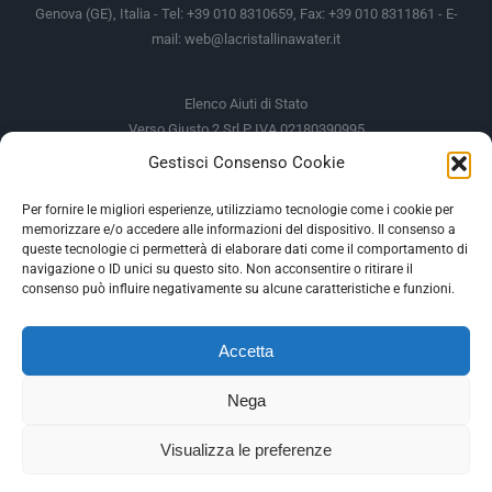
Genova (GE), Italia - Tel: +39 010 8310659, Fax: +39 010 8311861 - E-
mail:
web@lacristallinawater.it
Elenco Aiuti di Stato
Verso Giusto 2 Srl P IVA 02180390995
Gestisci Consenso Cookie
Soggetto Erogante
Somma Incassata
Agenzia delle Entrate
49.338,00 €
Per fornire le migliori esperienze, utilizziamo tecnologie come i cookie per
memorizzare e/o accedere alle informazioni del dispositivo. Il consenso a
Agenzia delle Entrate
49.338,00 €
queste tecnologie ci permetterà di elaborare dati come il comportamento di
M.I.S.E
935,34 €
navigazione o ID unici su questo sito. Non acconsentire o ritirare il
consenso può influire negativamente su alcune caratteristiche e funzioni.
AIUTI DI STATO
Accetta
Gli altri aiuti di Stato sono consultabili sul REGISTRO NAZIONALE
DEGLI AIUTI DI STATO
Nega
--
Visualizza le preferenze
Facebook
Instagram