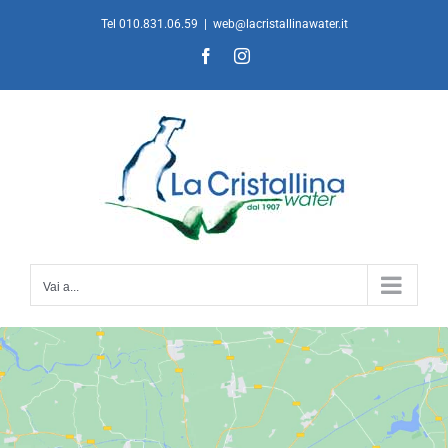
Salta
Tel 010.831.06.59
|
web@lacristallinawater.it
al
Facebook
Instagram
contenuto
Vai a...