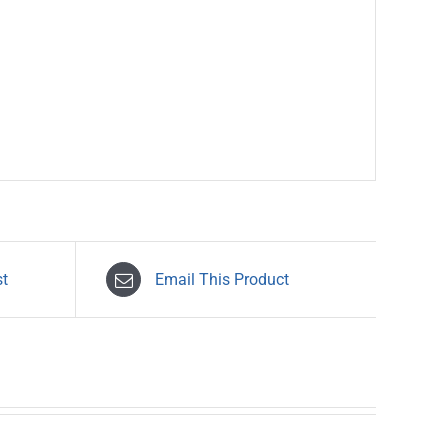
st
Email This Product