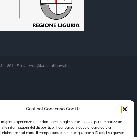
8311861 - E-mail:
web@lacristallinawater.it
Motivazione
Gestisci Consenso Cookie
 Art 1 legge 22/03/21 N 41
 Art 1 legge 22/03/21 N 41
le migliori esperienze, utilizziamo tecnologie come i cookie per memorizzare
 alle informazioni del dispositivo. Il consenso a queste tecnologie ci
egge 69/2013 Decreto del fare
i elaborare dati come il comportamento di navigazione o ID unici su questo