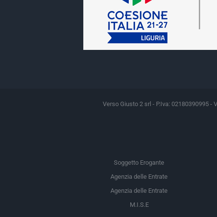
Verso Giusto 2 srl - P.Iva: 02180390995 - 
Soggetto Erogante
Agenzia delle Entrate
Agenzia delle Entrate
M.I.S.E