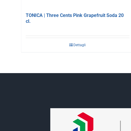
TONICA | Three Cents Pink Grapefruit Soda 20
cl.
Dettagli