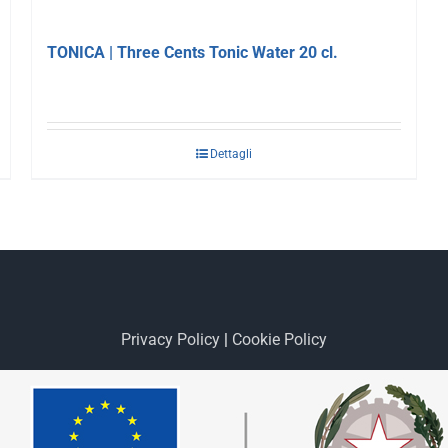
TONICA | Three Cents Tonic Water 20 cl.
Dettagli
Privacy Policy
|
Cookie Policy