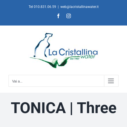
Salta
Tel 010.831.06.59
|
web@lacristallinawater.it
al
Facebook
Instagram
contenuto
Vai a...
TONICA | Three