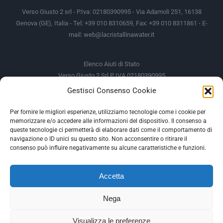
Verso Giusto 2 srl - P.Iva: 02180390995 - Via Adamoli 251, 16138
Genova (GE), Italia - Tel: +39 010 8310659, Fax: +39 010 8311861 - E-
mail:
web@lacristallinawater.it
Elenco Aiuti di Stato
Verso Giusto 2 Srl P IVA 02180390995
Gestisci Consenso Cookie
Soggetto Erogante
Somma Incassata
Agenzia delle Entrate
49.338,00 €
Per fornire le migliori esperienze, utilizziamo tecnologie come i cookie per
memorizzare e/o accedere alle informazioni del dispositivo. Il consenso a
Agenzia delle Entrate
49.338,00 €
queste tecnologie ci permetterà di elaborare dati come il comportamento di
M.I.S.E
935,34 €
navigazione o ID unici su questo sito. Non acconsentire o ritirare il
consenso può influire negativamente su alcune caratteristiche e funzioni.
AIUTI DI STATO
Accetta
Gli altri aiuti di Stato sono consultabili sul REGISTRO NAZIONALE
DEGLI AIUTI DI STATO
Nega
--
Visualizza le preferenze