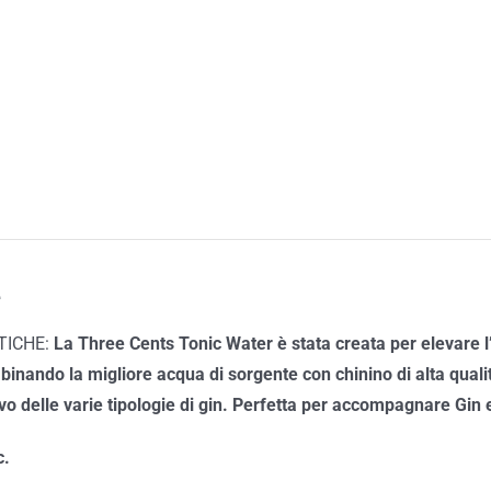
e
TICHE:
La
Three Cents Tonic Wate
r è stata creata per elevare l
inando la migliore acqua di sorgente con chinino di alta quali
ivo delle varie tipologie di gin.
Perfetta per accompagnare Gin
c.