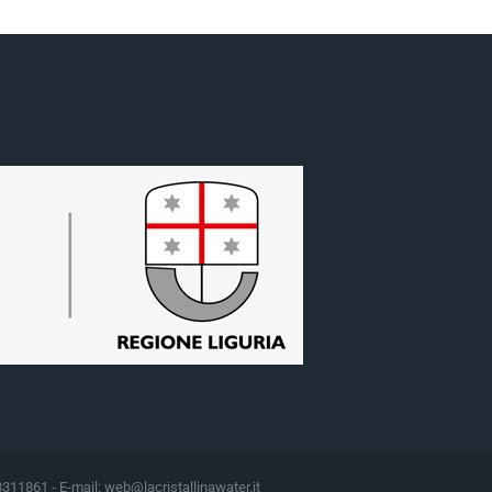
8311861 - E-mail:
web@lacristallinawater.it