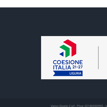
Verso Giusto 2 srl - P.Iva: 02180390995 - 