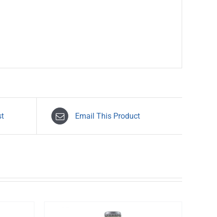
st
Email This Product