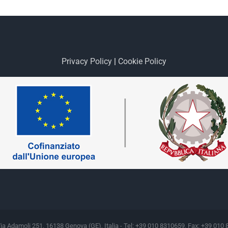
Privacy Policy
|
Cookie Policy
Via Adamoli 251, 16138 Genova (GE), Italia - Tel: +39 010 8310659, Fax: +39 010 