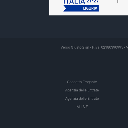
Verso Giusto 2 srl - P.Iva: 02180390995 - 
Soggetto Erogante
Agenzia delle Entrate
Agenzia delle Entrate
M.I.S.E