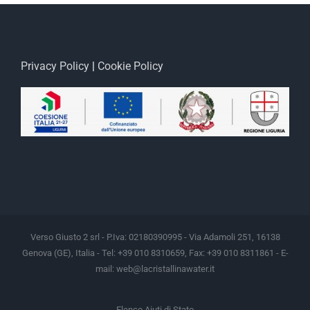
Privacy Policy
|
Cookie Policy
Verso Giusto 2 srl - P.Iva: 02180390995 - Via Adamoli 251, 16138
Genova (GE), Italia - Tel: +39 010 8310659, Fax: +39 010 8311861 - E-
mail:
web@lacristallinawater.it
Elenco Aiuti di Stato