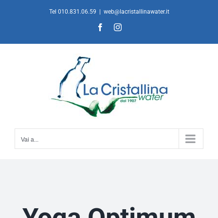
Salta
Tel 010.831.06.59
|
web@lacristallinawater.it
al
Facebook
Instagram
contenuto
Vai a...
Yoga Optimum