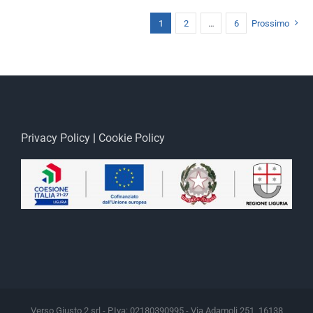
1
2
…
6
Prossimo
Privacy Policy
|
Cookie Policy
Verso Giusto 2 srl - P.Iva: 02180390995 - Via Adamoli 251, 16138