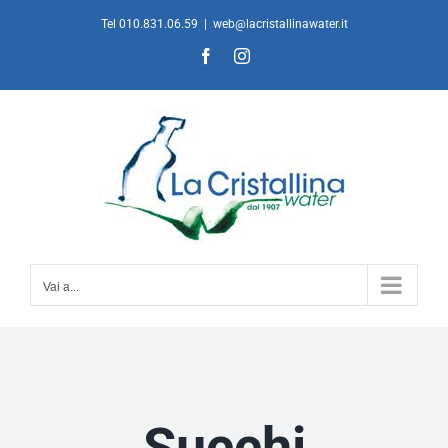
Salta
Tel 010.831.06.59
|
web@lacristallinawater.it
al
Facebook
Instagram
contenuto
Vai a...
Succhi