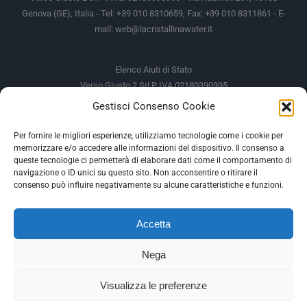
Genova (GE), Italia - Tel: +39 010 8310659, Fax: +39 010 8311861 - E-
mail:
web@lacristallinawater.it
Elenco Aiuti di Stato
Verso Giusto 2 Srl P IVA 02180390995
Gestisci Consenso Cookie
Soggetto Erogante
Somma Incassata
Agenzia delle Entrate
49.338,00 €
Per fornire le migliori esperienze, utilizziamo tecnologie come i cookie per
memorizzare e/o accedere alle informazioni del dispositivo. Il consenso a
Agenzia delle Entrate
49.338,00 €
queste tecnologie ci permetterà di elaborare dati come il comportamento di
M.I.S.E
935,34 €
navigazione o ID unici su questo sito. Non acconsentire o ritirare il
consenso può influire negativamente su alcune caratteristiche e funzioni.
AIUTI DI STATO
Accetta
Gli altri aiuti di Stato sono consultabili sul REGISTRO NAZIONALE
DEGLI AIUTI DI STATO
Nega
--
Visualizza le preferenze