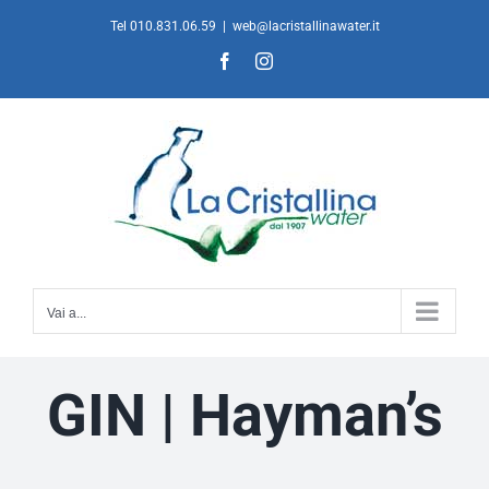
Salta
Tel 010.831.06.59
|
web@lacristallinawater.it
al
Facebook
Instagram
contenuto
Vai a...
GIN | Hayman’s