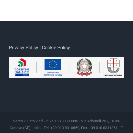
Privacy Policy
|
Cookie Policy
Verso Giusto 2 srl - P.Iva: 02180390995 - Via Adamoli 251, 16138
Genova (GE), Italia - Tel: +39 010 8310659, Fax: +39 010 8311861 - E-