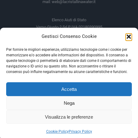
mail:
web@lacristallinawater.it
Elenco Aiuti di Stato
Verso Giusto 2 Srl P IVA 02180390995
Gestisci Consenso Cookie
Soggetto Erogante
Somma Incassata
Agenzia delle Entrate
49.338,00 €
Per fornire le migliori esperienze, utilizziamo tecnologie come i cookie per
memorizzare e/o accedere alle informazioni del dispositivo. Il consenso a
Agenzia delle Entrate
49.338,00 €
queste tecnologie ci permetterà di elaborare dati come il comportamento di
M.I.S.E
935,34 €
navigazione o ID unici su questo sito. Non acconsentire o ritirare il
consenso può influire negativamente su alcune caratteristiche e funzioni.
AIUTI DI STATO
Accetta
Gli altri aiuti di Stato sono consultabili sul REGISTRO NAZIONALE
DEGLI AIUTI DI STATO
Nega
--
Visualizza le preferenze
Facebook
Instagram
Cookie Policy
Privacy Policy