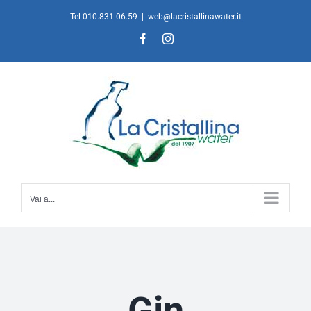
Salta
Tel 010.831.06.59
|
web@lacristallinawater.it
al
Facebook
Instagram
contenuto
Vai a...
Gin