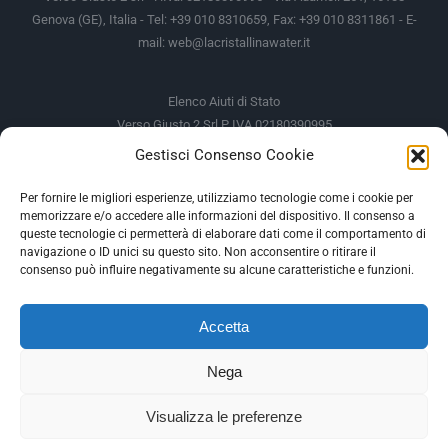
Genova (GE), Italia - Tel: +39 010 8310659, Fax: +39 010 8311861 - E-
mail:
web@lacristallinawater.it
Elenco Aiuti di Stato
Verso Giusto 2 Srl P IVA 02180390995
Gestisci Consenso Cookie
Soggetto Erogante
Somma Incassata
Agenzia delle Entrate
49.338,00 €
Per fornire le migliori esperienze, utilizziamo tecnologie come i cookie per
memorizzare e/o accedere alle informazioni del dispositivo. Il consenso a
Agenzia delle Entrate
49.338,00 €
queste tecnologie ci permetterà di elaborare dati come il comportamento di
M.I.S.E
935,34 €
navigazione o ID unici su questo sito. Non acconsentire o ritirare il
consenso può influire negativamente su alcune caratteristiche e funzioni.
AIUTI DI STATO
Accetta
Gli altri aiuti di Stato sono consultabili sul REGISTRO NAZIONALE
DEGLI AIUTI DI STATO
Nega
--
Visualizza le preferenze