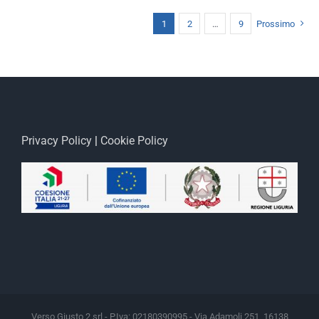
1
2
…
9
Prossimo
Privacy Policy
|
Cookie Policy
Verso Giusto 2 srl - P.Iva: 02180390995 - Via Adamoli 251, 16138