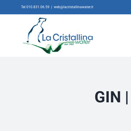
Salta
Tel 010.831.06.59
|
web@lacristallinawater.it
al
contenuto
GIN |