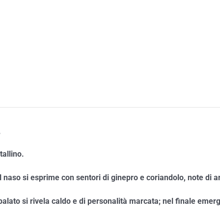
e
tallino.
 naso si esprime con sentori di ginepro e coriandolo, note di a
palato si rivela caldo e di personalità marcata; nel finale emerg