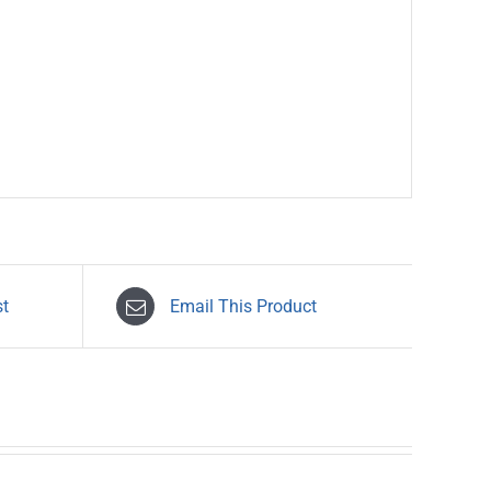
st
Email This Product