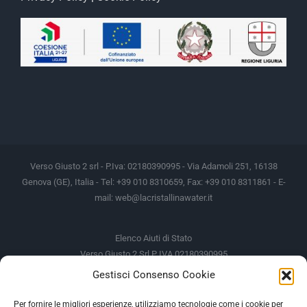
Verso Giusto 2 srl - P.Iva: 02180390995 - Via Adamoli 251, 16138
Genova (GE), Italia - Tel: +39 010 8310659, Fax: +39 010 8311861 - E-
mail:
web@lacristallinawater.it
Elenco Aiuti di Stato
Verso Giusto 2 Srl P IVA 02180390995
Gestisci Consenso Cookie
Soggetto Erogante
Somma Incassata
Agenzia delle Entrate
49.338,00 €
Per fornire le migliori esperienze, utilizziamo tecnologie come i cookie per