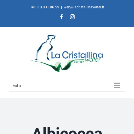
Salta
Tel 010.831.06.59
|
web@lacristallinawater.it
al
Facebook
Instagram
contenuto
Vai a...
Albicocca