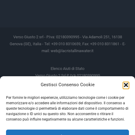
Verso Giusto 2 srl - P.Iva: 02180390995 - Via Adamoli 251, 16138
Genova (GE), Italia - Tel: +39 010 8310659, Fax: +39 010 8311861 - E-
mail:
web@lacristallinawater.it
Elenco Aiuti di Stato
Verso Giusto 2 Srl P IVA 02180390995
Gestisci Consenso Cookie
Soggetto Erogante
Somma Incassata
Agenzia delle Entrate
49.338,00 €
Per fornire le migliori esperienze, utilizziamo tecnologie come i cookie per
memorizzare e/o accedere alle informazioni del dispositivo. Il consenso a
Agenzia delle Entrate
49.338,00 €
queste tecnologie ci permetterà di elaborare dati come il comportamento di
M.I.S.E
935,34 €
navigazione o ID unici su questo sito. Non acconsentire o ritirare il
consenso può influire negativamente su alcune caratteristiche e funzioni.
AIUTI DI STATO