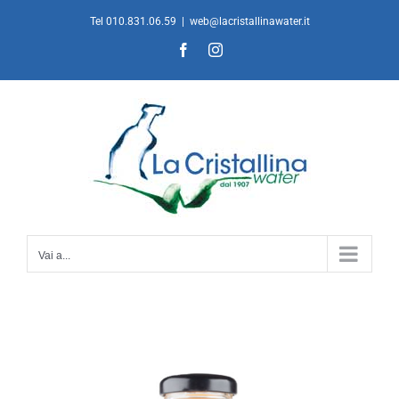
Salta
Tel 010.831.06.59
|
web@lacristallinawater.it
al
Facebook
Instagram
contenuto
Vai a...