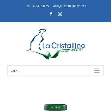
Salta
Tel 010.831.06.59
|
web@lacristallinawater.it
al
Facebook
Instagram
contenuto
Vai a...