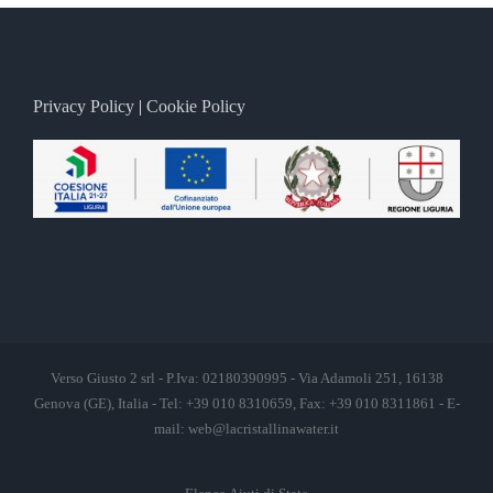
Privacy Policy
|
Cookie Policy
Verso Giusto 2 srl - P.Iva: 02180390995 - Via Adamoli 251, 16138
Genova (GE), Italia - Tel: +39 010 8310659, Fax: +39 010 8311861 - E-
mail:
web@lacristallinawater.it