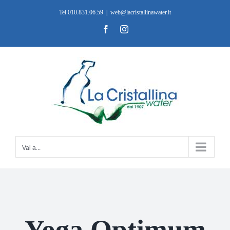
Salta
Tel 010.831.06.59
|
web@lacristallinawater.it
al
Facebook
Instagram
contenuto
Vai a...
Yoga Optimum