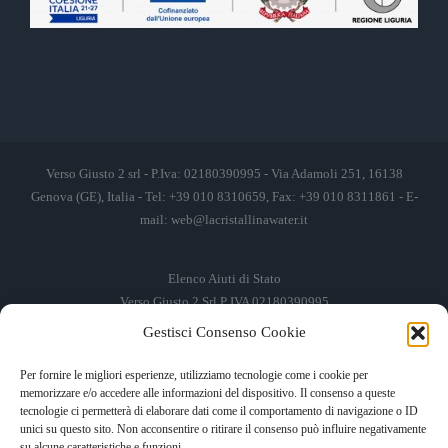
Verso Giusto 2 srl - P.Iva: 02180390995 - Via Adamoli 251, 16138
Genova (GE), Italia - Tel: +39 010 8310659, Fax: +39 010 8311861 - E-
mail:
web@lacristallinawater.it
Elenco Aiuti di Stato
Verso Giusto 2 Srl P IVA 02180390995
Gestisci Consenso Cookie
Soggetto Erogante
Somma Incassata
Agenzia delle Entrate
49.338,00 €
Per fornire le migliori esperienze, utilizziamo tecnologie come i cookie per
memorizzare e/o accedere alle informazioni del dispositivo. Il consenso a queste
Agenzia delle Entrate
49.338,00 €
tecnologie ci permetterà di elaborare dati come il comportamento di navigazione o ID
M.I.S.E
935,34 €
unici su questo sito. Non acconsentire o ritirare il consenso può influire negativamente
su alcune caratteristiche e funzioni.