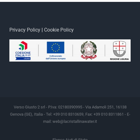
Privacy Policy
|
Cookie Policy
Verso Giusto 2 srl - P.Iva: 02180390995 - Via Adamoli 251, 16138
Genova (GE), Italia - Tel: +39 010 8310659, Fax: +39 010 8311861 - E-
mail:
web@lacristallinawater.it
Elenco Aiuti di Stato