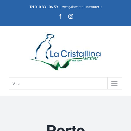
Salta
Tel 010.831.06.59
|
web@lacristallinawater.it
al
Facebook
Instagram
contenuto
Vai a...
Porto