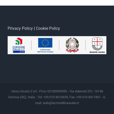
Privacy Policy
|
Cookie Policy
Verso Giusto 2 srl - P.Iva: 02180390995 - Via Adamoli 251, 16138
Genova (GE), Italia - Tel: +39 010 8310659, Fax: +39 010 8311861 - E-
mail:
web@lacristallinawater.it