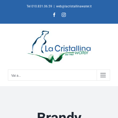
Salta
Tel 010.831.06.59
|
web@lacristallinawater.it
al
Facebook
Instagram
contenuto
Vai a...
Brandy