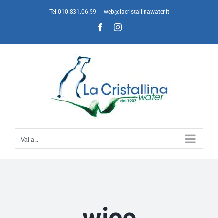
Salta
Tel 010.831.06.59
|
web@lacristallinawater.it
al
Facebook
Instagram
contenuto
Vai a...
wice