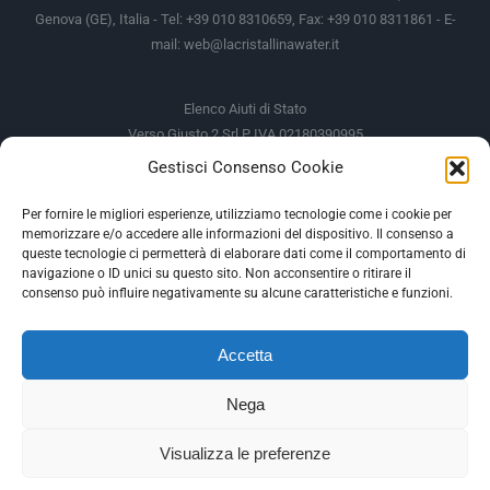
Genova (GE), Italia - Tel: +39 010 8310659, Fax: +39 010 8311861 - E-
mail:
web@lacristallinawater.it
Elenco Aiuti di Stato
Verso Giusto 2 Srl P IVA 02180390995
Gestisci Consenso Cookie
Soggetto Erogante
Somma Incassata
Agenzia delle Entrate
49.338,00 €
Per fornire le migliori esperienze, utilizziamo tecnologie come i cookie per
memorizzare e/o accedere alle informazioni del dispositivo. Il consenso a
Agenzia delle Entrate
49.338,00 €
queste tecnologie ci permetterà di elaborare dati come il comportamento di
M.I.S.E
935,34 €
navigazione o ID unici su questo sito. Non acconsentire o ritirare il
consenso può influire negativamente su alcune caratteristiche e funzioni.
AIUTI DI STATO
Accetta
Gli altri aiuti di Stato sono consultabili sul REGISTRO NAZIONALE
DEGLI AIUTI DI STATO
Nega
--
Visualizza le preferenze