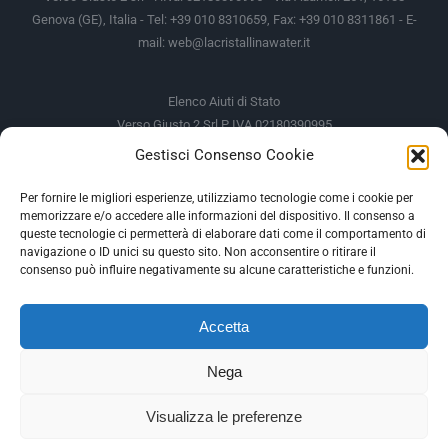
Genova (GE), Italia - Tel: +39 010 8310659, Fax: +39 010 8311861 - E-
mail:
web@lacristallinawater.it
Elenco Aiuti di Stato
Verso Giusto 2 Srl P IVA 02180390995
Gestisci Consenso Cookie
Soggetto Erogante
Somma Incassata
Agenzia delle Entrate
49.338,00 €
Per fornire le migliori esperienze, utilizziamo tecnologie come i cookie per
memorizzare e/o accedere alle informazioni del dispositivo. Il consenso a
Agenzia delle Entrate
49.338,00 €
queste tecnologie ci permetterà di elaborare dati come il comportamento di
M.I.S.E
935,34 €
navigazione o ID unici su questo sito. Non acconsentire o ritirare il
consenso può influire negativamente su alcune caratteristiche e funzioni.
AIUTI DI STATO
Accetta
Gli altri aiuti di Stato sono consultabili sul REGISTRO NAZIONALE
DEGLI AIUTI DI STATO
Nega
--
Visualizza le preferenze