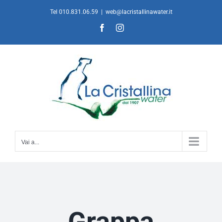
Salta
Tel 010.831.06.59
|
web@lacristallinawater.it
al
Facebook
Instagram
contenuto
Vai a...
Grappa