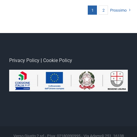
1
2
Prossimo
Privacy Policy
|
Cookie Policy
Verso Giusto 2 srl - P.Iva: 02180390995 - Via Adamoli 251, 16138