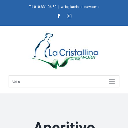
Salta
Tel 010.831.06.59
|
web@lacristallinawater.it
al
Facebook
Instagram
contenuto
Vai a...
Aperitivo