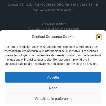
Genova (GE), Italia - Tel: +39 010 8310659, Fax: +39 010 8311861 - E-
mail:
web@lacristallinawater.it
Elenco Aiuti di Stato
Verso Giusto 2 Srl P IVA 02180390995
Gestisci Consenso Cookie
Soggetto Erogante
Somma Incassata
Agenzia delle Entrate
49.338,00 €
Per fornire le migliori esperienze, utilizziamo tecnologie come i cookie per
memorizzare e/o accedere alle informazioni del dispositivo. Il consenso a
Agenzia delle Entrate
49.338,00 €
queste tecnologie ci permetterà di elaborare dati come il comportamento di
M.I.S.E
935,34 €
navigazione o ID unici su questo sito. Non acconsentire o ritirare il
consenso può influire negativamente su alcune caratteristiche e funzioni.
AIUTI DI STATO
Accetta
Gli altri aiuti di Stato sono consultabili sul REGISTRO NAZIONALE
DEGLI AIUTI DI STATO
Nega
--
Visualizza le preferenze