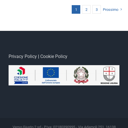
1
2
3
Prossimo
Privacy Policy
|
Cookie Policy
Verso Giusto 2 srl - P.Iva: 02180390995 - Via Adamoli 251, 16138