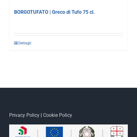
BORGOTUFATO | Greco di Tufo 75 cl.
Dettagli
Privacy Policy
|
Cookie Policy