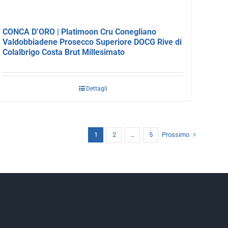
CONCA D’ORO | Platimoon Cru Conegliano
Valdobbiadene Prosecco Superiore DOCG Rive di
Colalbrigo Costa Brut Millesimato
Dettagli
1
2
…
5
Prossimo