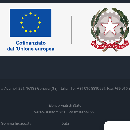
Via Adamoli 251, 16138 Genova (GE), Italia - Tel: +39 010 8310659, Fax: +39 010 
Elenco Aiuti di Stato
Verso Giusto 2 Srl P IVA 02180390995
Somma Incassata
Data