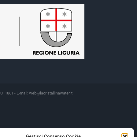
8311861 - E-mail:
web@lacristallinawater.it
Motivazione
Gestisci Consenso Cookie