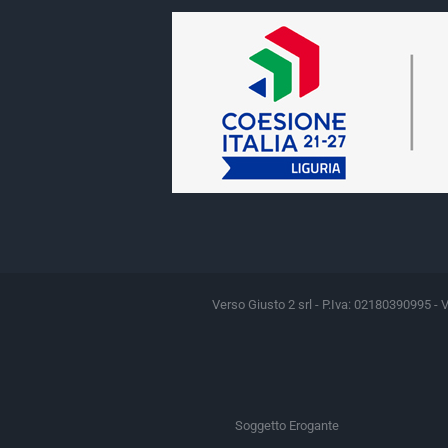
Verso Giusto 2 srl - P.Iva: 02180390995 - 
Soggetto Erogante