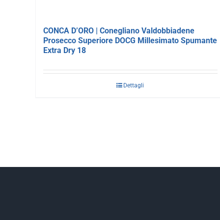
CONCA D’ORO | Conegliano Valdobbiadene
Prosecco Superiore DOCG Millesimato Spumante
Extra Dry 18
Dettagli