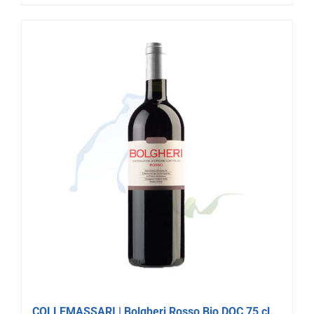
COLLEMASSARI | Bolgheri Rosso Bio DOC 75 cl.