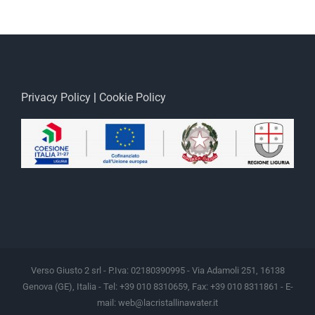
Privacy Policy
|
Cookie Policy
Verso Giusto 2 srl - P.Iva: 02180390995 - Via Adamoli 251, 16138
Genova (GE), Italia - Tel: +39 010 8310659, Fax: +39 010 8311861 - E-
mail:
web@lacristallinawater.it