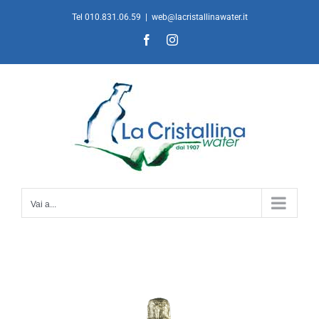
Salta
Tel 010.831.06.59
|
web@lacristallinawater.it
al
Facebook
Instagram
contenuto
Vai a...