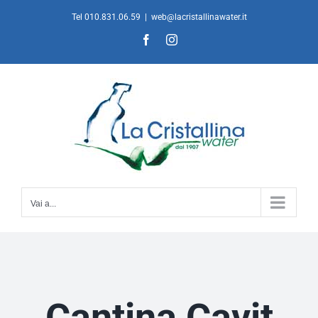
Salta
Tel 010.831.06.59
|
web@lacristallinawater.it
al
Facebook
Instagram
contenuto
Vai a...
Cantina Cavit