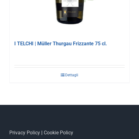
I TELCHI | Müller Thurgau Frizzante 75 cl.
Dettagli
Privacy Policy
|
Cookie Policy