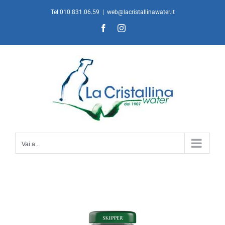
Salta
Tel 010.831.06.59
|
web@lacristallinawater.it
al
Facebook
Instagram
contenuto
Vai a...