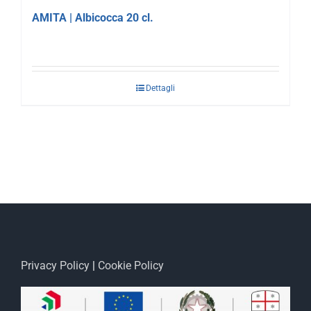
AMITA | Albicocca 20 cl.
Dettagli
Privacy Policy
|
Cookie Policy