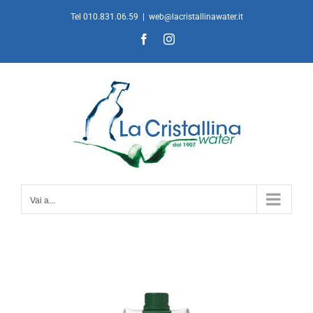
Salta
Tel 010.831.06.59
|
web@lacristallinawater.it
al
Facebook
Instagram
contenuto
Vai a...