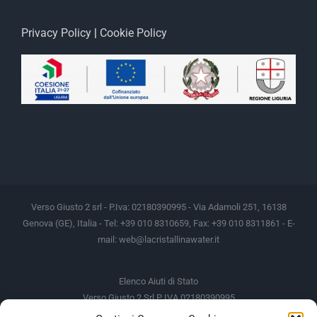
Privacy Policy
|
Cookie Policy
Verso Giusto 2 srl - P.Iva: 02180390995 - Via Adamoli 251, 16138
Genova (GE), Italia - Tel: +39 010 8310659, Fax: +39 010 8311861 - E-
mail:
web@lacristallinawater.it
Elenco Aiuti di Stato
Verso Giusto 2 Srl P IVA 02180390995