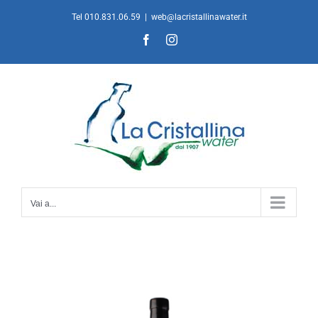
Salta
Tel 010.831.06.59
|
web@lacristallinawater.it
al
Facebook
Instagram
contenuto
Vai a...