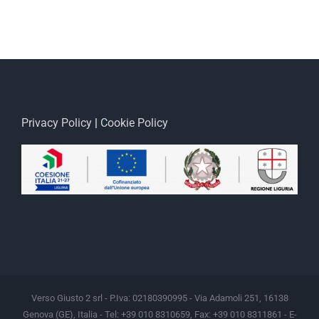
Privacy Policy
|
Cookie Policy
Verso Giusto 2 srl - P.Iva: 02180390995 - Via Adamoli 251, 16138
Genova (GE), Italia - Tel: +39 010 8310659, Fax: +39 010 8311861 - E-