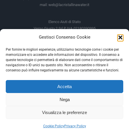
mail:
web@lacristallinawater.it
Elenco Aiuti di Stato
Verso Giusto 2 Srl P IVA 02180390995
Gestisci Consenso Cookie
Soggetto Erogante
Somma Incassata
Agenzia delle Entrate
49.338,00 €
Per fornire le migliori esperienze, utilizziamo tecnologie come i cookie per
memorizzare e/o accedere alle informazioni del dispositivo. Il consenso a
Agenzia delle Entrate
49.338,00 €
queste tecnologie ci permetterà di elaborare dati come il comportamento di
M.I.S.E
935,34 €
navigazione o ID unici su questo sito. Non acconsentire o ritirare il
consenso può influire negativamente su alcune caratteristiche e funzioni.
AIUTI DI STATO
Accetta
Gli altri aiuti di Stato sono consultabili sul REGISTRO NAZIONALE
DEGLI AIUTI DI STATO
Nega
--
Visualizza le preferenze
Facebook
Instagram
Cookie Policy
Privacy Policy