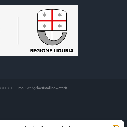
8311861 - E-mail:
web@lacristallinawater.it
Motivazione