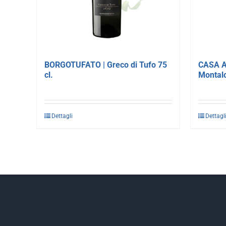
BORGOTUFATO | Greco di Tufo 75
CASA A
cl.
Montalc
Dettagli
Dettagl