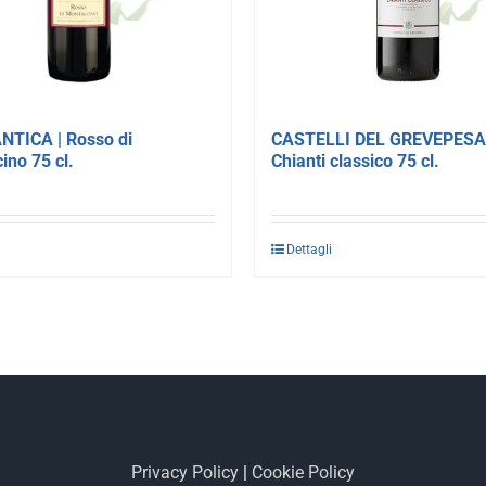
NTICA | Rosso di
CASTELLI DEL GREVEPESA 
ino 75 cl.
Chianti classico 75 cl.
i
Dettagli
Privacy Policy
|
Cookie Policy