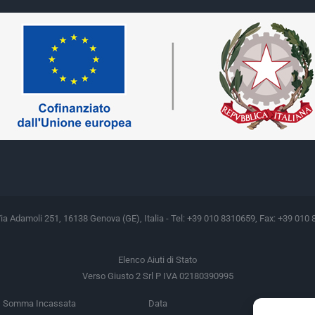
Via Adamoli 251, 16138 Genova (GE), Italia - Tel: +39 010 8310659, Fax: +39 010 
Elenco Aiuti di Stato
Verso Giusto 2 Srl P IVA 02180390995
Somma Incassata
Data