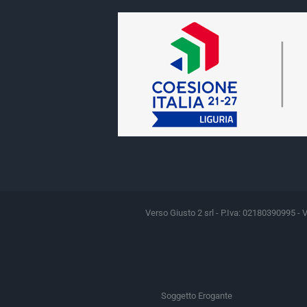
Verso Giusto 2 srl - P.Iva: 02180390995 - 
Soggetto Erogante