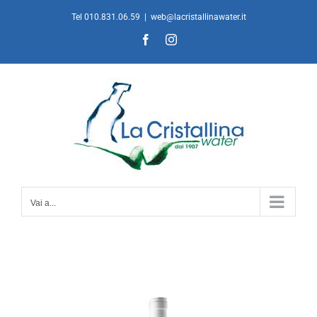
Salta
Tel 010.831.06.59
|
web@lacristallinawater.it
al
Facebook
Instagram
contenuto
Vai a...