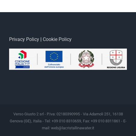
Privacy Policy
|
Cookie Policy
Verso Giusto 2 srl - P.Iva: 02180390995 - Via Adamoli 251, 16138
Genova (GE), Italia - Tel: +39 010 8310659, Fax: +39 010 8311861 - E-
mail:
web@lacristallinawater.it