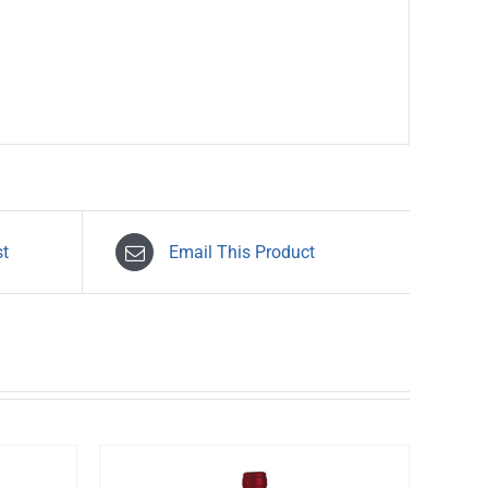
st
Email This Product