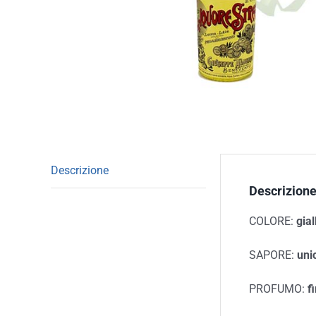
Descrizione
Descrizion
COLORE:
gial
SAPORE:
uni
PROFUMO:
f