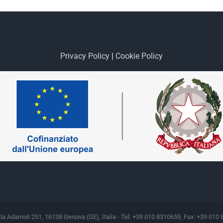
Privacy Policy
|
Cookie Policy
Via Adamoli 251, 16138 Genova (GE), Italia - Tel: +39 010 8310659, Fax: +39 010 