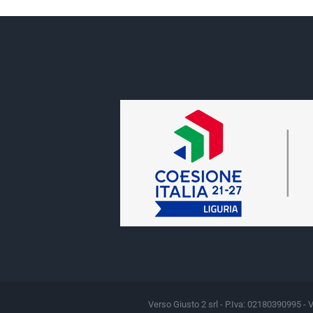
Verso Giusto 2 srl - P.Iva: 02180390995 - 