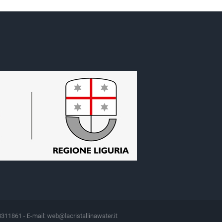
8311861 - E-mail:
web@lacristallinawater.it