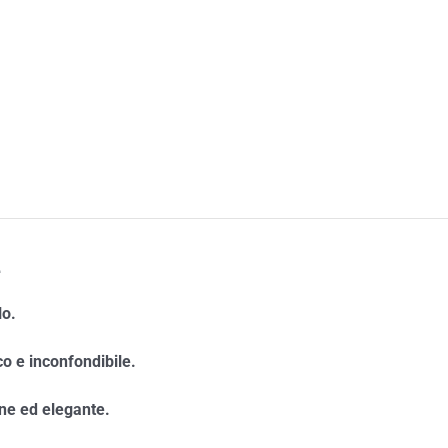
e
lo.
co e inconfondibile.
ine ed elegante.