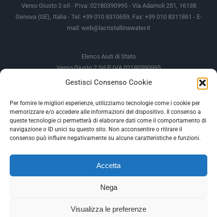
Verso Giusto 2 srl - P.Iva: 02180390995 - Via Adamoli 251, 16138
Genova (GE), Italia - Tel: +39 010 8310659, Fax: +39 010 8311861 - E-
mail:
web@lacristallinawater.it
Elenco Aiuti di Stato
Verso Giusto 2 Srl P IVA 02180390995
Gestisci Consenso Cookie
Soggetto Erogante
Somma Incassata
Agenzia delle Entrate
49.338,00 €
Per fornire le migliori esperienze, utilizziamo tecnologie come i cookie per
memorizzare e/o accedere alle informazioni del dispositivo. Il consenso a
Agenzia delle Entrate
49.338,00 €
queste tecnologie ci permetterà di elaborare dati come il comportamento di
M.I.S.E
935,34 €
navigazione o ID unici su questo sito. Non acconsentire o ritirare il
consenso può influire negativamente su alcune caratteristiche e funzioni.
AIUTI DI STATO
Accetta
Gli altri aiuti di Stato sono consultabili sul REGISTRO NAZIONALE
DEGLI AIUTI DI STATO
Nega
--
Visualizza le preferenze