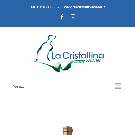
Salta
Tel 010.831.06.59
|
web@lacristallinawater.it
al
Facebook
Instagram
contenuto
Vai a...