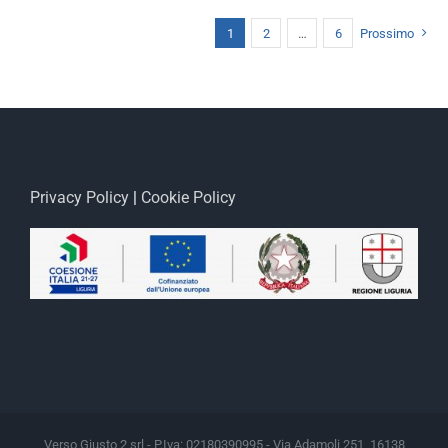
1
2
…
6
Prossimo
Privacy Policy
|
Cookie Policy
Verso Giusto 2 srl - P.Iva: 02180390995 - Via Adamoli 251, 16138