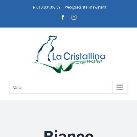
Salta
Tel 010.831.06.59
|
web@lacristallinawater.it
al
Facebook
Instagram
contenuto
Vai a...
Bianco