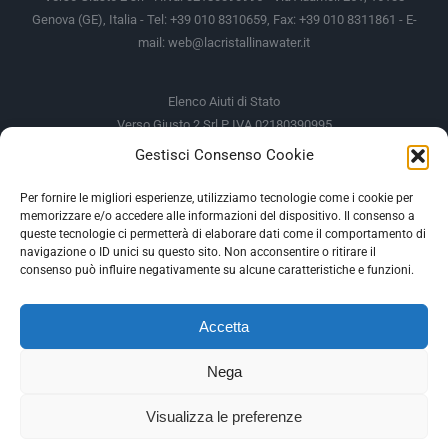
Genova (GE), Italia - Tel: +39 010 8310659, Fax: +39 010 8311861 - E-
mail:
web@lacristallinawater.it
Elenco Aiuti di Stato
Verso Giusto 2 Srl P IVA 02180390995
Gestisci Consenso Cookie
Soggetto Erogante
Somma Incassata
Agenzia delle Entrate
49.338,00 €
Per fornire le migliori esperienze, utilizziamo tecnologie come i cookie per
memorizzare e/o accedere alle informazioni del dispositivo. Il consenso a
Agenzia delle Entrate
49.338,00 €
queste tecnologie ci permetterà di elaborare dati come il comportamento di
M.I.S.E
935,34 €
navigazione o ID unici su questo sito. Non acconsentire o ritirare il
consenso può influire negativamente su alcune caratteristiche e funzioni.
AIUTI DI STATO
Accetta
Gli altri aiuti di Stato sono consultabili sul REGISTRO NAZIONALE
DEGLI AIUTI DI STATO
Nega
--
Visualizza le preferenze