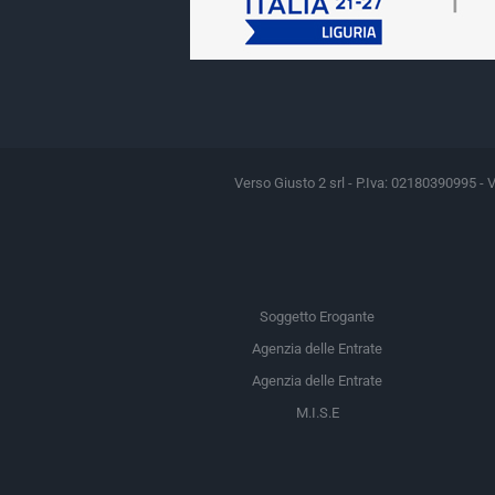
Verso Giusto 2 srl - P.Iva: 02180390995 - 
Soggetto Erogante
Agenzia delle Entrate
Agenzia delle Entrate
M.I.S.E