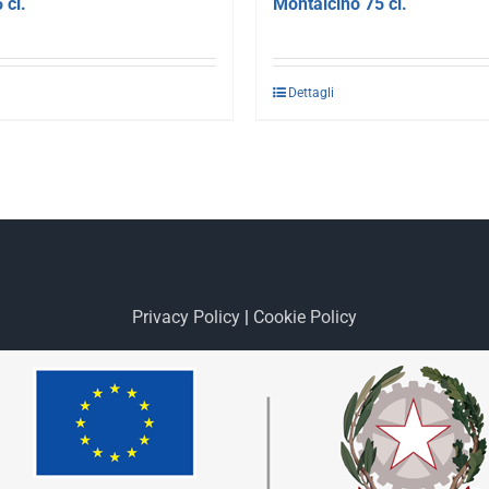
 cl.
Montalcino 75 cl.
i
Dettagli
Privacy Policy
|
Cookie Policy