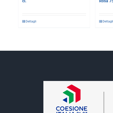
cl.
Rosa 75
Dettagli
Dettagl