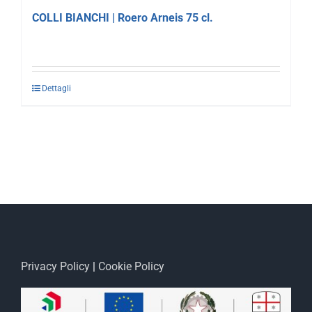
COLLI BIANCHI | Roero Arneis 75 cl.
Dettagli
Privacy Policy
|
Cookie Policy