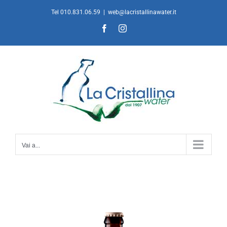
Salta
Tel 010.831.06.59
|
web@lacristallinawater.it
al
Facebook
Instagram
contenuto
Vai a...