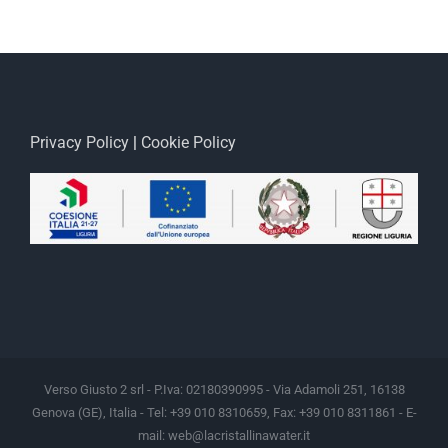
Privacy Policy
|
Cookie Policy
Verso Giusto 2 srl - P.Iva: 02180390995 - Via Adamoli 251, 16138
Genova (GE), Italia - Tel: +39 010 8310659, Fax: +39 010 8311861 - E-
mail:
web@lacristallinawater.it