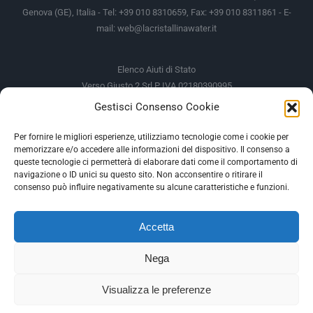
Genova (GE), Italia - Tel: +39 010 8310659, Fax: +39 010 8311861 - E-
mail:
web@lacristallinawater.it
Elenco Aiuti di Stato
Verso Giusto 2 Srl P IVA 02180390995
Gestisci Consenso Cookie
Soggetto Erogante
Somma Incassata
Agenzia delle Entrate
49.338,00 €
Per fornire le migliori esperienze, utilizziamo tecnologie come i cookie per
memorizzare e/o accedere alle informazioni del dispositivo. Il consenso a
Agenzia delle Entrate
49.338,00 €
queste tecnologie ci permetterà di elaborare dati come il comportamento di
M.I.S.E
935,34 €
navigazione o ID unici su questo sito. Non acconsentire o ritirare il
consenso può influire negativamente su alcune caratteristiche e funzioni.
AIUTI DI STATO
Accetta
Gli altri aiuti di Stato sono consultabili sul REGISTRO NAZIONALE
DEGLI AIUTI DI STATO
Nega
--
Visualizza le preferenze