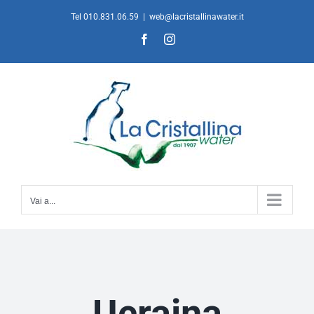
Salta
Tel 010.831.06.59
|
web@lacristallinawater.it
al
Facebook
Instagram
contenuto
Vai a...
Ucraina