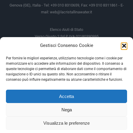
Genova (GE), Italia - Tel: +39 010 8310659, Fax: +39 010 8311861 - E-
mail:
web@lacristallinawater.it
Elenco Aiuti di Stato
Verso Giusto 2 Srl P IVA 02180390995
Gestisci Consenso Cookie
Soggetto Erogante
Somma Incassata
Agenzia delle Entrate
49.338,00 €
Per fornire le migliori esperienze, utilizziamo tecnologie come i cookie per
memorizzare e/o accedere alle informazioni del dispositivo. Il consenso a
Agenzia delle Entrate
49.338,00 €
queste tecnologie ci permetterà di elaborare dati come il comportamento di
M.I.S.E
935,34 €
navigazione o ID unici su questo sito. Non acconsentire o ritirare il
consenso può influire negativamente su alcune caratteristiche e funzioni.
AIUTI DI STATO
Accetta
Gli altri aiuti di Stato sono consultabili sul REGISTRO NAZIONALE
DEGLI AIUTI DI STATO
Nega
--
Visualizza le preferenze