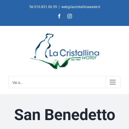
Salta
Tel 010.831.06.59
|
web@lacristallinawater.it
al
Facebook
Instagram
contenuto
Vai a...
San Benedetto