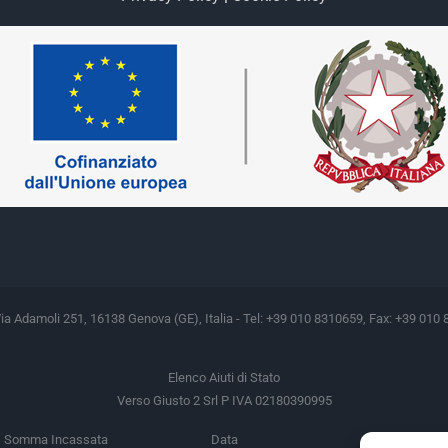
Via Adamoli 251, 16138 Genova (GE), Italia - Tel: +39 010 8310659, Fax: +39 010 
Elenco Aiuti di Stato
Verso Giusto 2 Srl P IVA 02180390995
Somma Incassata
Data