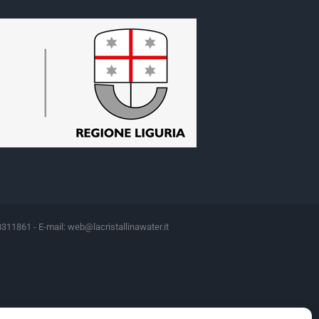
8311861 - E-mail:
web@lacristallinawater.it
Motivazione