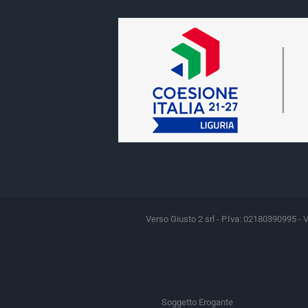
Verso Giusto 2 srl - P.Iva: 02180390995 - 
Soggetto Erogante