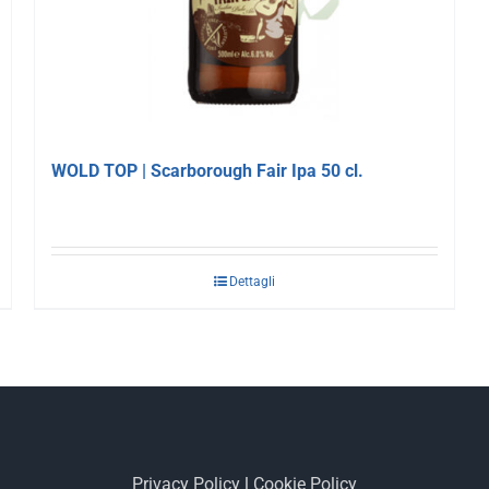
WOLD TOP | Scarborough Fair Ipa 50 cl.
Dettagli
Privacy Policy
|
Cookie Policy