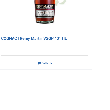
COGNAC | Remy Martin VSOP 40° 1lt.
Dettagli