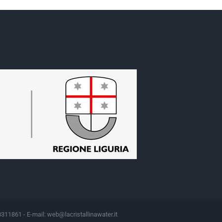
8311861 - E-mail:
web@lacristallinawater.it