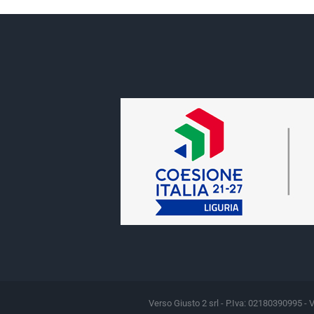
Verso Giusto 2 srl - P.Iva: 02180390995 - 