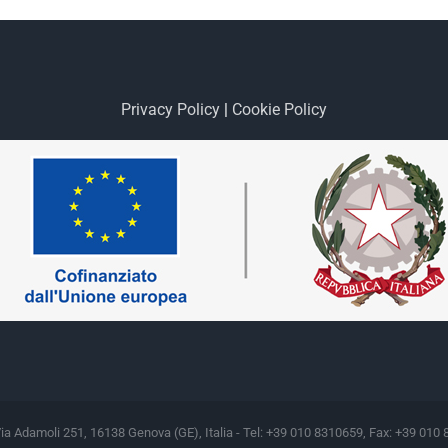
Privacy Policy
|
Cookie Policy
Via Adamoli 251, 16138 Genova (GE), Italia - Tel: +39 010 8310659, Fax: +39 010 