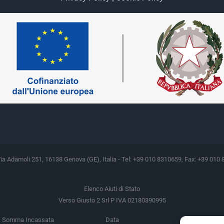
Via Adamoli 251, 16138 Genova (GE), Italia - Tel: +39 010 8310659, Fax: +39 010 
Elenco Aiuti di Stato
Verso Giusto 2 Srl P IVA 02180390995
Somma Incassata
Data