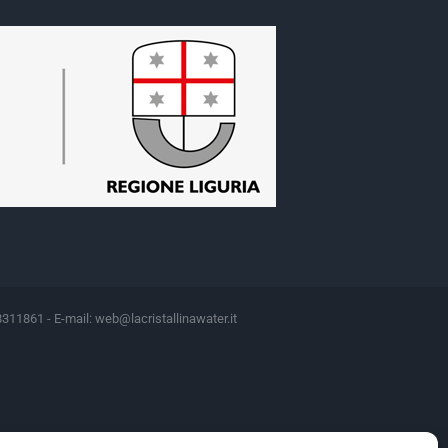
8311861 - E-mail:
web@lacristallinawater.it
Motivazione