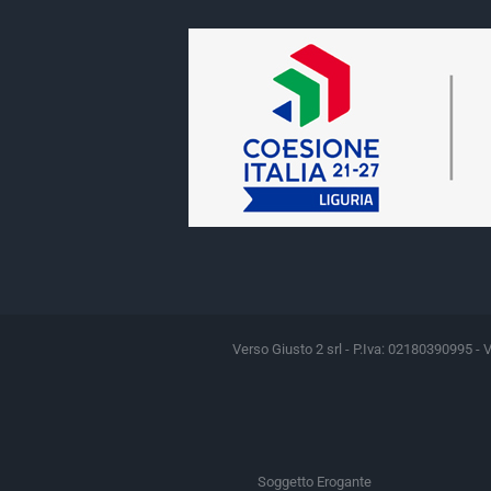
Verso Giusto 2 srl - P.Iva: 02180390995 - 
Soggetto Erogante