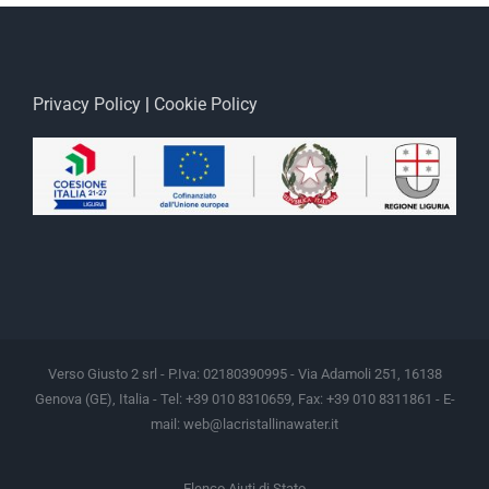
Privacy Policy
|
Cookie Policy
Verso Giusto 2 srl - P.Iva: 02180390995 - Via Adamoli 251, 16138
Genova (GE), Italia - Tel: +39 010 8310659, Fax: +39 010 8311861 - E-
mail:
web@lacristallinawater.it
Elenco Aiuti di Stato