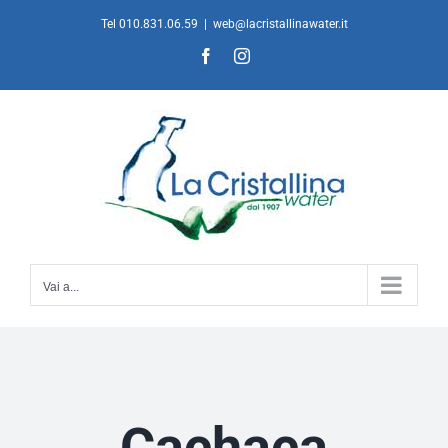
Salta
Tel 010.831.06.59
|
web@lacristallinawater.it
al
Facebook
Instagram
contenuto
Vai a...
Cachaca