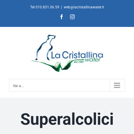
Salta
Tel 010.831.06.59
|
web@lacristallinawater.it
al
Facebook
Instagram
contenuto
Vai a...
Superalcolici