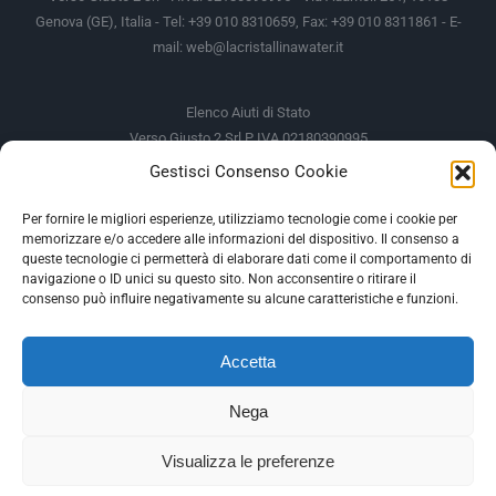
Genova (GE), Italia - Tel: +39 010 8310659, Fax: +39 010 8311861 - E-
mail:
web@lacristallinawater.it
Elenco Aiuti di Stato
Verso Giusto 2 Srl P IVA 02180390995
Gestisci Consenso Cookie
Soggetto Erogante
Somma Incassata
Agenzia delle Entrate
49.338,00 €
Per fornire le migliori esperienze, utilizziamo tecnologie come i cookie per
memorizzare e/o accedere alle informazioni del dispositivo. Il consenso a
Agenzia delle Entrate
49.338,00 €
queste tecnologie ci permetterà di elaborare dati come il comportamento di
M.I.S.E
935,34 €
navigazione o ID unici su questo sito. Non acconsentire o ritirare il
consenso può influire negativamente su alcune caratteristiche e funzioni.
AIUTI DI STATO
Accetta
Gli altri aiuti di Stato sono consultabili sul REGISTRO NAZIONALE
DEGLI AIUTI DI STATO
Nega
--
Visualizza le preferenze