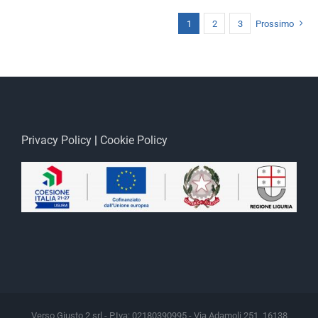
1
2
3
Prossimo
Privacy Policy
|
Cookie Policy
Verso Giusto 2 srl - P.Iva: 02180390995 - Via Adamoli 251, 16138