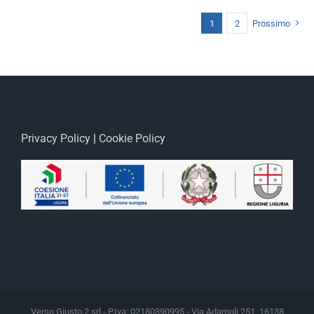
1
2
Prossimo
Privacy Policy
|
Cookie Policy
Verso Giusto 2 srl - P.Iva: 02180390995 - Via Adamoli 251, 16138