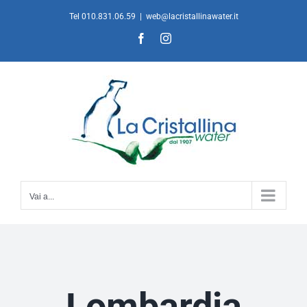
Salta
Tel 010.831.06.59
|
web@lacristallinawater.it
al
Facebook
Instagram
contenuto
Vai a...
Lombardia