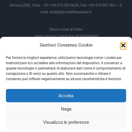
Genova (GE), Italia - Tel: +39 010 8310659, Fax: +39 010 8311861 - E-
mail:
web@lacristallinawater.it
Elenco Aiuti di Stato
Verso Giusto 2 Srl P IVA 02180390995
Gestisci Consenso Cookie
Soggetto Erogante
Somma Incassata
Agenzia delle Entrate
49.338,00 €
Per fornire le migliori esperienze, utilizziamo tecnologie come i cookie per
memorizzare e/o accedere alle informazioni del dispositivo. Il consenso a
Agenzia delle Entrate
49.338,00 €
queste tecnologie ci permetterà di elaborare dati come il comportamento di
M.I.S.E
935,34 €
navigazione o ID unici su questo sito. Non acconsentire o ritirare il
consenso può influire negativamente su alcune caratteristiche e funzioni.
AIUTI DI STATO
Accetta
Gli altri aiuti di Stato sono consultabili sul REGISTRO NAZIONALE
DEGLI AIUTI DI STATO
Nega
--
Visualizza le preferenze