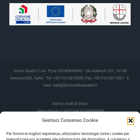
Verso Giusto 2 srl - P.Iva: 02180390995 - Via Adamoli 251, 16138
Genova (GE), Italia - Tel: +39 010 8310659, Fax: +39 010 8311861 - E-
mail:
web@lacristallinawater.it
Elenco Aiuti di Stato
Verso Giusto 2 Srl P IVA 02180390995
Gestisci Consenso Cookie
Soggetto Erogante
Somma Incassata
Agenzia delle Entrate
49.338,00 €
Per fornire le migliori esperienze, utilizziamo tecnologie come i cookie per
memorizzare e/o accedere alle informazioni del dispositivo. Il consenso a