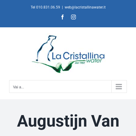
Salta
Tel 010.831.06.59
|
web@lacristallinawater.it
al
Facebook
Instagram
contenuto
Vai a...
Augustijn Van