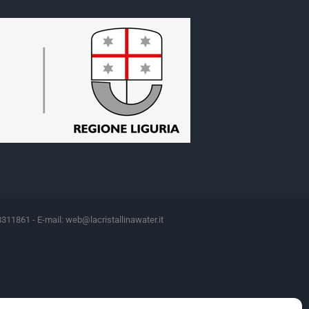
8311861 - E-mail:
web@lacristallinawater.it
Motivazione