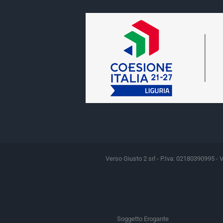
Verso Giusto 2 srl - P.Iva: 02180390995 - 
Soggetto Erogante