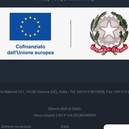
Via Adamoli 251, 16138 Genova (GE), Italia - Tel: +39 010 8310659, Fax: +39 010 
Elenco Aiuti di Stato
Verso Giusto 2 Srl P IVA 02180390995
Somma Incassata
Data